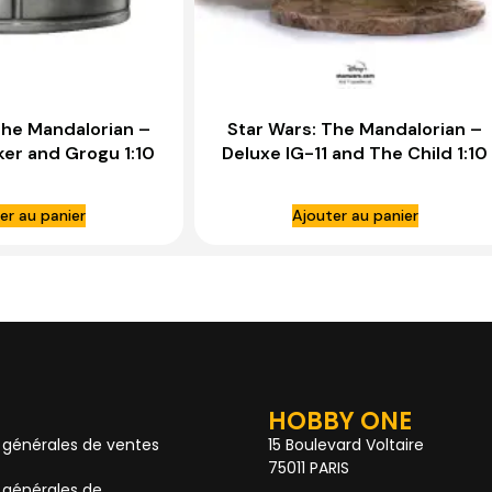
The Mandalorian –
Star Wars: The Mandalorian –
ker and Grogu 1:10
Deluxe IG-11 and The Child 1:10
e – IRON STUDIOS
Scale Statue – IRON STUDIOS
er au panier
Ajouter au panier
HOBBY ONE
 générales de ventes
15 Boulevard Voltaire
75011 PARIS
 générales de