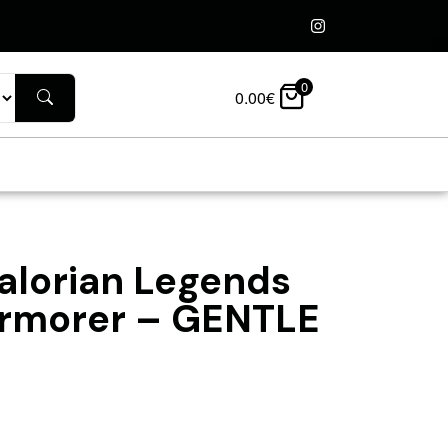
0
0.00
€
alorian Legends
 Armorer – GENTLE