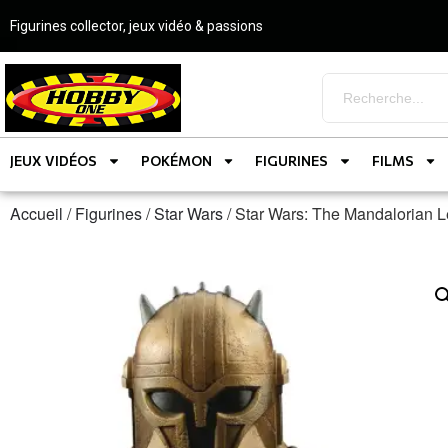
Figurines collector, jeux vidéo & passions
JEUX VIDÉOS
POKÉMON
FIGURINES
FILMS
Accueil
/
Figurines
/
Star Wars
/ Star Wars: The Mandalorian