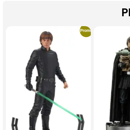
P
Promo