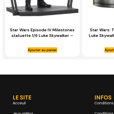
Star Wars Episode IV Milestones
Star Wars: 
statuette 1/6 Luke Skywalker –
Luke Skywal
GENTLE GIANT
Scale Statu
Ajouter au panier
Ajout
LE SITE
INFOS
Acceuil
Conditions
Jeux vidéos
Conditions