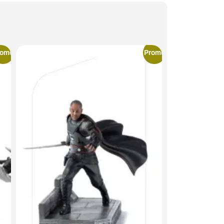
romo
Promo