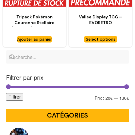
Tripack Pokémon
Valise Display TCG –
Couronne Stellaire
EVORETRO
(Français) – ASMODEE
Ajouter au panier
Select options
Filtrer par prix
Filtrer
Prix :
20€
—
130€
CATÉGORIES