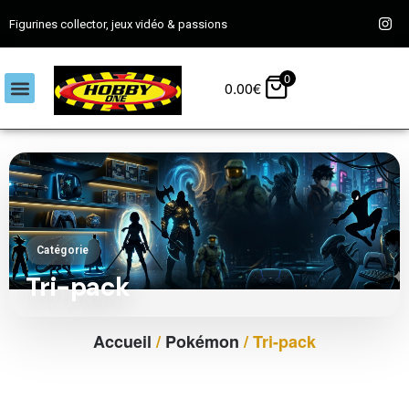
Figurines collector, jeux vidéo & passions
0
0.00
€
Catégorie
Tri-pack
Accueil
/
Pokémon
/ Tri-pack