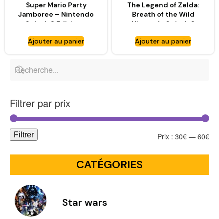
Super Mario Party
The Legend of Zelda:
Jamboree – Nintendo
Breath of the Wild
Switch 2 Edition +
Nintendo Switch 2
Jamboree TV –
Edition – NINTENDO
Ajouter au panier
Ajouter au panier
NINTENDO
Filtrer par prix
Filtrer
Prix :
30€
—
60€
CATÉGORIES
Star wars