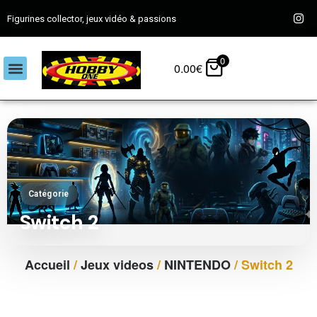
Figurines collector, jeux vidéo & passions
0
0.00
€
Catégorie
Switch 2
Accueil
/
Jeux videos
/
NINTENDO
/ Switch 2