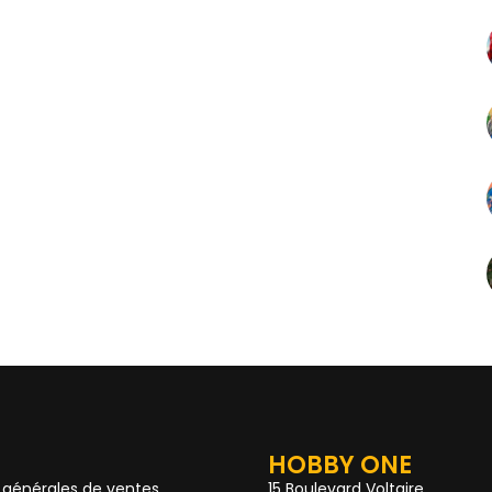
HOBBY ONE
 générales de ventes
15 Boulevard Voltaire