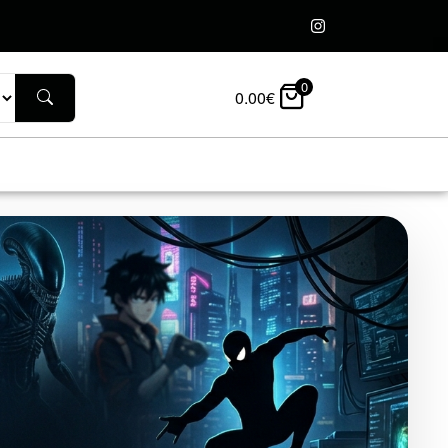
0
0.00
€