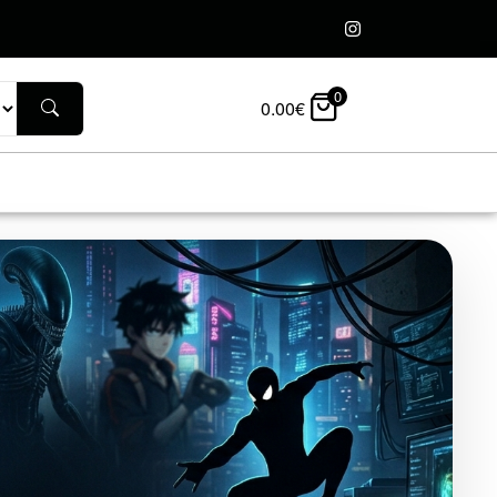
0
0.00
€