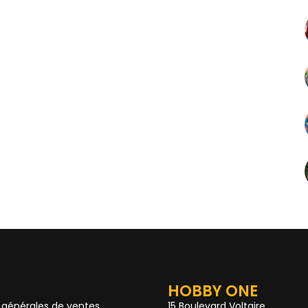
HOBBY ONE
 générales de ventes
15 Boulevard Voltaire