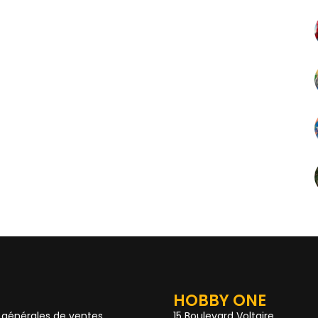
HOBBY ONE
 générales de ventes
15 Boulevard Voltaire