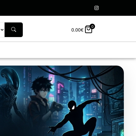
0
0.00
€