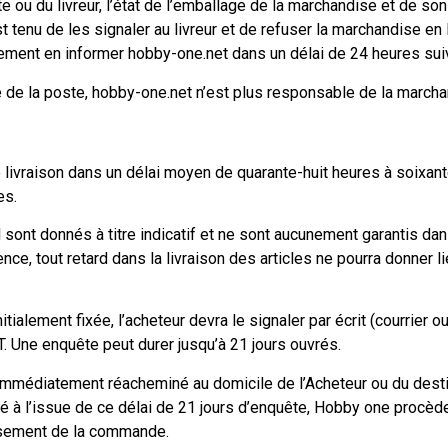
 ou du livreur, l’état de l’emballage de la marchandise et de son 
t tenu de les signaler au livreur et de refuser la marchandise en
ement en informer hobby-one.net dans un délai de 24 heures suiv
te de la poste, hobby-one.net n’est plus responsable de la marcha
ivraison dans un délai moyen de quarante-huit heures à soixan
es.
al sont donnés à titre indicatif et ne sont aucunement garantis 
ce, tout retard dans la livraison des articles ne pourra donner li
initialement fixée, l’acheteur devra le signaler par écrit (courrie
ne enquête peut durer jusqu’à 21 jours ouvrés.
era immédiatement réacheminé au domicile de l’Acheteur ou du de
é à l’issue de ce délai de 21 jours d’enquête, Hobby one procède
rsement de la commande.