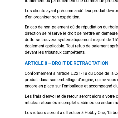
totalement ou partiellement une commande précéden
Les clients ayant précommandé leur produit devro
d’en organiser son expédition.
En cas de non-paiement où de répudiation du règlem
direction se réserve le droit de mettre en demeure 
dette se trouvera systématiquement majoré de 15
également applicable. Tout refus de paiement apr
devant les tribunaux compétents.
ARTICLE 8 – DROIT DE RETRACTATION
Conformément à l’article L.221-18 du Code de la C
produit, dans son emballage d’origine, qui ne vous co
encore en place sur l’emballage et accompagné d’un
Les frais d’envoi et de retour seront alors à votr
articles retournés incomplets, abîmés ou endommagé
Les retours seront à effectuer à Hobby One, 15 bo