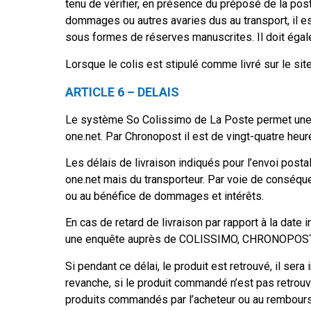
tenu de vérifier, en présence du préposé de la poste
dommages ou autres avaries dus au transport, il es
sous formes de réserves manuscrites. Il doit égal
Lorsque le colis est stipulé comme livré sur le si
ARTICLE 6 – DELAIS
Le système So Colissimo de La Poste permet une l
one.net. Par Chronopost il est de vingt-quatre heur
Les délais de livraison indiqués pour l’envoi post
one.net mais du transporteur. Par voie de conséquen
ou au bénéfice de dommages et intérêts.
En cas de retard de livraison par rapport à la date 
une enquête auprès de COLISSIMO, CHRONOPOST. U
Si pendant ce délai, le produit est retrouvé, il s
revanche, si le produit commandé n’est pas retrouv
produits commandés par l’acheteur ou au rembou