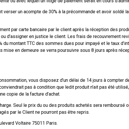
te ou avec lequel un litige de paiement serait en cours d’admin
nt verser un acompte de 30% à la précommande et avoir soldé l
ent par carte bancaire par le client après la réception des prod
ou d’assigner en justice le client. Les frais de recouvrement revi
% du montant TTC des sommes dues pour impayé et le taux d’in
ès mise en demeure se verra poursuivre sous 8 jours après réc
onsommation, vous disposez d’un délai de 14 jours à compter de
nviendrait pas à condition que ledit produit n’ait pas été utilisé, 
e copie de la facture d’achat.
e charge. Seul le prix du ou des produits achetés sera remboursé 
s par le Client ne pourront pas être repris.
ulevard Voltaire 75011 Paris.