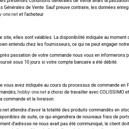
les présentes Conditions Générales de Vente avant la passation
 Générales de Vente. Sauf preuve contraire, les données enreg
y-one.net
et l’acheteur.
le site, elles sont valables. La disponibilité indiquée au moment d
 bien entendu chez les fournisseurs, ce qui ne peut engager notre
it après passation de votre commande nous vous en informerons 
ursé sous 10 jours si votre compte bancaire a été débité.
que vous avez indiquée au cours du processus de commande en Fran
ommandés,
hobby-one.net
a choisi de travailler avec COLISSIMO 
 la commande et la livraison.
t attendra d’avoir la totalité des produits commandés en stock av
ponibles de suite, ce qui engendrera de nouveaux frais de ports. 
ment d’adresse ne nous avait pas été communiqué, le client doit 