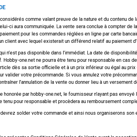
DE
onsidérés comme valant preuve de la nature et du contenu de l
elui-ci aura communiquée. La vente sera conclue à compter de la
 paiement pour les commandes réglées en ligne par carte bancai
n client avec lequel existerait un différend relatif au paiement
qui n’est pas disponible dans l’immédiat. La date de disponibi
atif. Hobby-one.net ne pourra être tenu pour responsable en cas de 
cle dès sa sortie officielle et à un prix inférieur ou égal au pr
ur valider votre précommande. Si vous annulez votre précomman
entraîner l’annulation de la vente ou donner lieu à un versement
re honorée par hobby-one.net, le fournisseur n’ayant pas envoyé
tre tenu pour responsable et procèdera au remboursement complet
devrez solder votre commande et ainsi nous organiserons son e