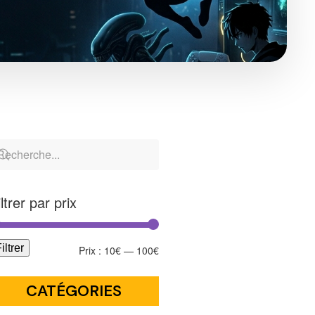
iltrer par prix
iltrer
Prix :
10€
—
100€
CATÉGORIES