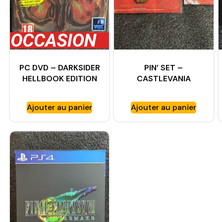
PC DVD – DARKSIDER
PIN’ SET –
HELLBOOK EDITION
CASTLEVANIA
COMPLET
ANNIVERSARY
COLLECTION SOUS
Ajouter au panier
Ajouter au panier
BLISTER