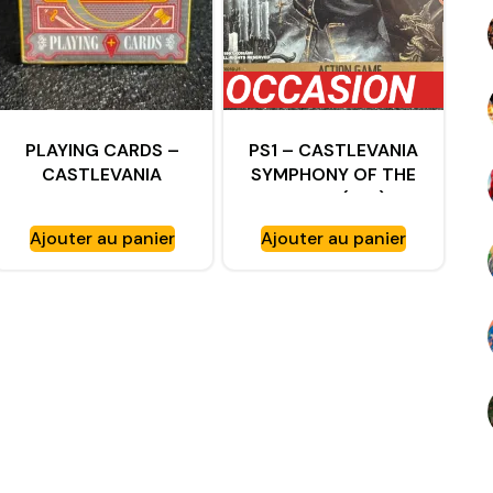
PLAYING CARDS –
PS1 – CASTLEVANIA
CASTLEVANIA
SYMPHONY OF THE
ANNIVERSARY
NIGHT (Jap)
COLLECTION SOUS
Ajouter au panier
Ajouter au panier
BLISTER