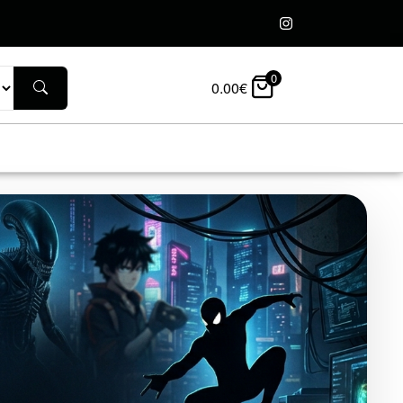
0
0.00
€