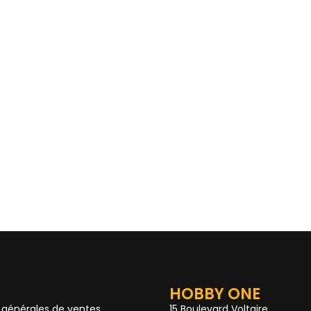
HOBBY ONE
 générales de ventes
15 Boulevard Voltaire