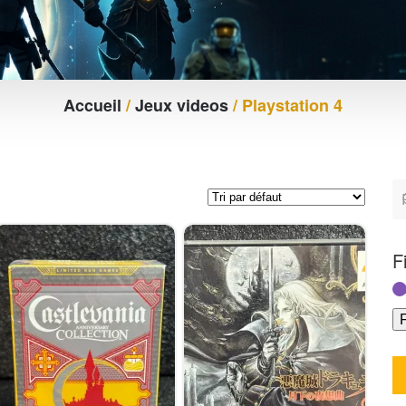
Accueil
/
Jeux videos
/ Playstation 4
F
F