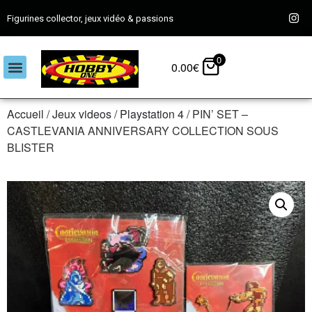
Figurines collector, jeux vidéo & passions
0
0.00
€
Accueil
/
Jeux videos
/
Playstation 4
/ PIN’ SET –
CASTLEVANIA ANNIVERSARY COLLECTION SOUS
BLISTER