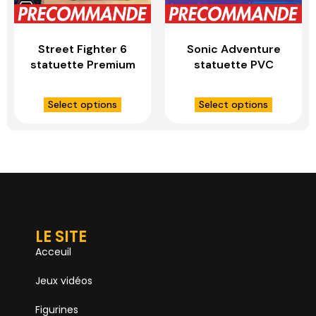
Street Fighter 6
Sonic Adventure
statuette Premium
statuette PVC
Masterline Series
Sonic the
1/4 Marisa Ultimate
Hedgehog
Select options
Select options
Bonus Version –
Collector’s Edition
PRIME 1 STUDIO
– FIRST 4 FIGURES
LE SITE
Acceuil
Jeux vidéos
Figurines