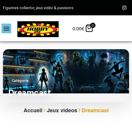
Figurines collector, jeux vidéo & passions
0
0.00
€
Catégorie
Dreamcast
Accueil
/
Jeux videos
/ Dreamcast