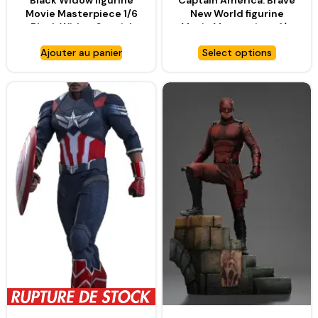
Black Widow figurine
Captain America: Brave
Movie Masterpiece 1/6
New World figurine
Black Widow Special
Movie Masterpiece 1/6
Edition – HOT TOYS
Hulk Red Hulk – HOT
Ajouter au panier
Select options
TOYS