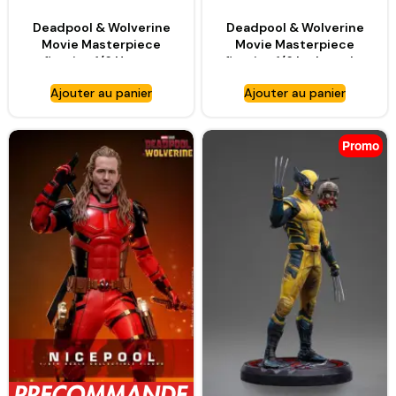
Deadpool & Wolverine
Deadpool & Wolverine
Movie Masterpiece
Movie Masterpiece
figurine 1/6 Human
figurine 1/6 Ladypool –
Torch – HOT TOYS
HOT TOYS
Ajouter au panier
Ajouter au panier
Promo