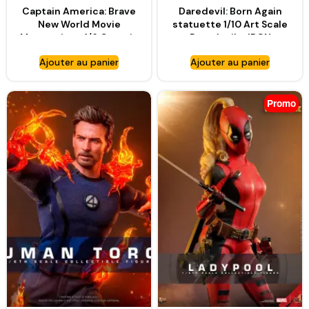
Captain America: Brave
Daredevil: Born Again
New World Movie
statuette 1/10 Art Scale
Masterpiece 1/6 Captain
Daredevil – IRON
America – HOT TOYS
STUDIOS
Ajouter au panier
Ajouter au panier
Promo