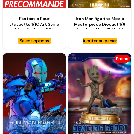
Fantastic Four
Iron Man figurine Movie
statuette 1/10 Art Scale
Masterpiece Diecast 1/6
Silver Surfer – IRON
Iron Man Mark III (Gold
STUDIOS
Color Version) Hot Toys
Select options
Ajouter au panier
Exclusive – HOT TOYS
Promo