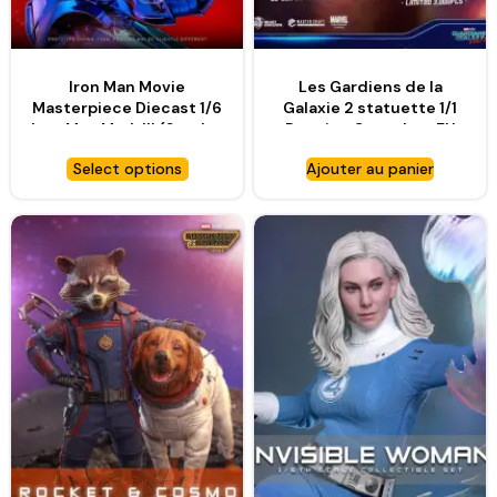
Iron Man Movie
Les Gardiens de la
Masterpiece Diecast 1/6
Galaxie 2 statuette 1/1
Iron Man Mark III (Stealth
Dancing Groot heo EU
Mode Ver.) 2.0 Hot Toys
Exclusive – BEAST
Select options
Ajouter au panier
Exclusive – HOT TOYS
KINGDOM