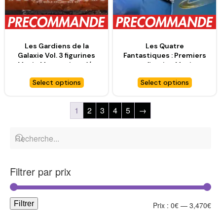
Les Gardiens de la
Les Quatre
Galaxie Vol. 3 figurines
Fantastiques : Premiers
Movie Masterpiece 1/6
pas figurine Movie
Rocket & Cosmo – HOT
Masterpiece 1/6
Select options
Select options
TOYS
Invisible Woman – HOT
TOYS
1
2
3
4
5
→
Filtrer par prix
Filtrer
Prix :
0€
—
3,470€