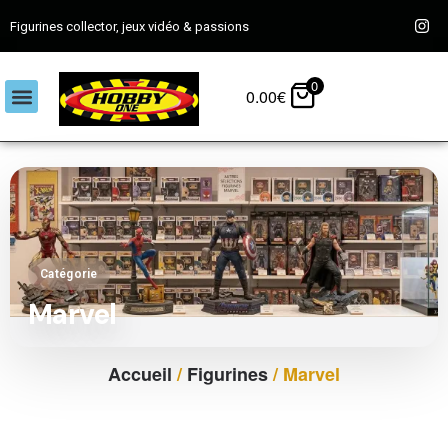
Figurines collector, jeux vidéo & passions
0
0.00
€
Catégorie
Marvel
Accueil
/
Figurines
/ Marvel