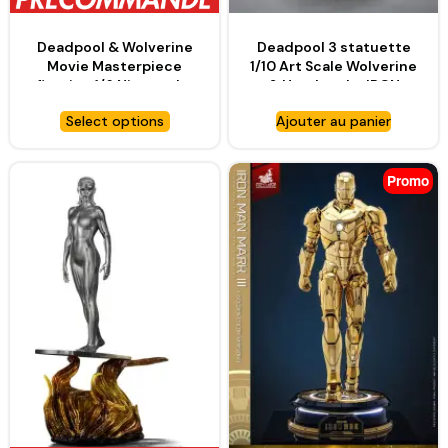
Deadpool & Wolverine
Deadpool 3 statuette
Movie Masterpiece
1/10 Art Scale Wolverine
figurine 1/6 Nicepool –
& Headpool – IRON
HOT TOYS
STUDIOS
Select options
Ajouter au panier
Promo