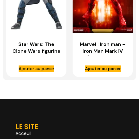
Star Wars: The
Marvel : Iron man –
Clone Wars figurine
Iron Man Mark IV
1/6 Arc Trooper
(Holographic
Fives – HOT TOYS
Version) 1:6 Scale
Ajouter au panier
Ajouter au panier
Figure – HOT TOYS
LE SITE
Acceuil