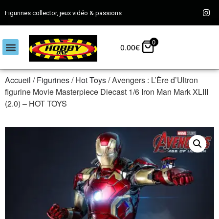
Figurines collector, jeux vidéo & passions
0
0.00
€
Accueil
/
Figurines
/
Hot Toys
/ Avengers : L’Ère d’Ultron
figurine Movie Masterpiece Diecast 1/6 Iron Man Mark XLIII
(2.0) – HOT TOYS