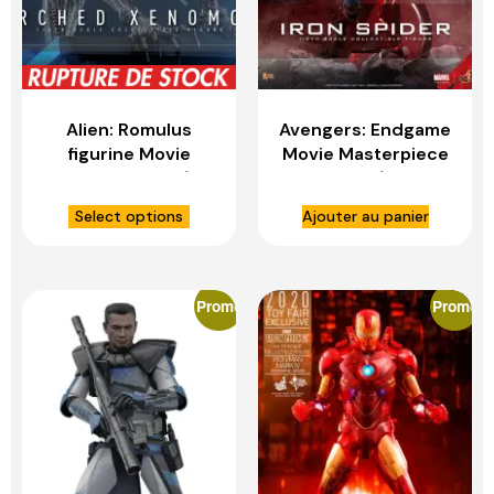
Alien: Romulus
Avengers: Endgame
figurine Movie
Movie Masterpiece
Masterpiece 1/6
figurine 1/6 Iron
Scorched
Spider – HOT TOYS
Select options
Ajouter au panier
Xenomorph – HOT
TOYS
Promo
Promo