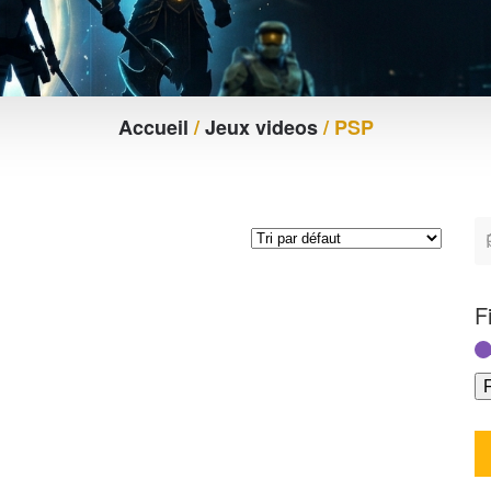
Accueil
/
Jeux videos
/ PSP
F
F