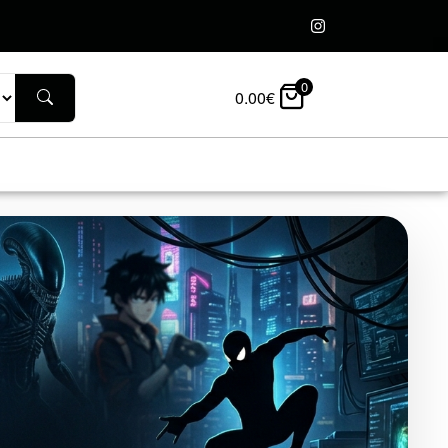
0
0.00
€