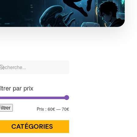
iltrer par prix
iltrer
Prix :
60€
—
70€
CATÉGORIES