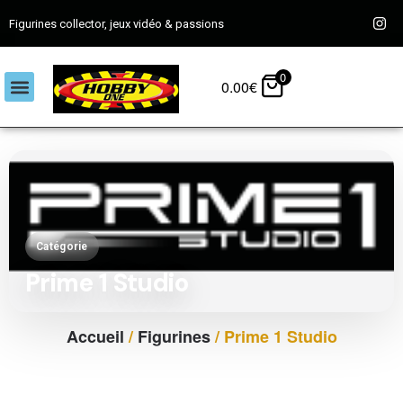
Figurines collector, jeux vidéo & passions
0
0.00
€
Catégorie
Prime 1 Studio
Accueil
/
Figurines
/ Prime 1 Studio