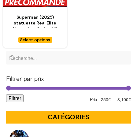
Superman (2025)
statuette Real Elite
Masterline Series 1/3
Superman with Krypto –
Select options
PRIME 1 STUDIO
Filtrer par prix
Filtrer
Prix :
250€
—
3,100€
CATÉGORIES