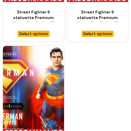
Street Fighter 6
Street Fighter 6
statuette Premium
statuette Premium
Masterline Series 1/4
Masterline Series 1/4
Marisa Ultimate Bonus
Marisa Ultimate Version
Select options
Select options
Version – PRIME 1
– PRIME 1 STUDIO
STUDIO