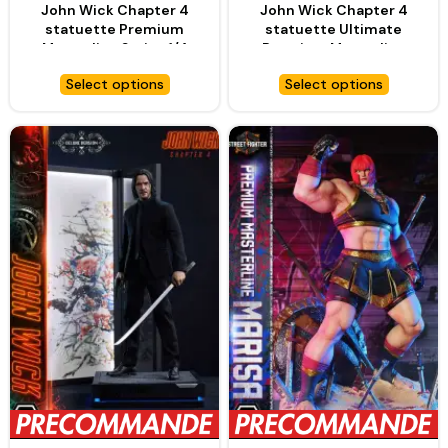
John Wick Chapter 4
John Wick Chapter 4
statuette Premium
statuette Ultimate
Masterline Series 1/4
Premium Masterline
John Wick – PRIME 1
Series 1/4 John Wick
Select options
Select options
STUDIO
Deluxe Bonus Version –
PRIME 1 STUDIO