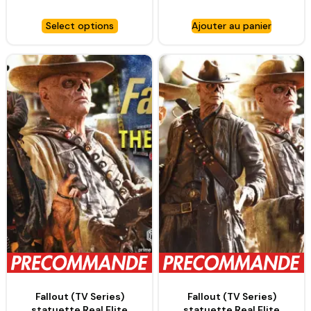
Miura 1/4 Guts & Casca
Scale Statue – PRIME 1
Bonus Version – PRIME 1
STUDIO
Select options
Ajouter au panier
STUDIO
Fallout (TV Series)
Fallout (TV Series)
statuette Real Elite
statuette Real Elite