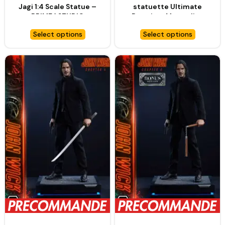
Jagi 1:4 Scale Statue –
statuette Ultimate
PRIME 1 STUDIO
Premium Masterline
Series 1/4 Motoko
Select options
Select options
Kusanagi – PRIME 1
STUDIO