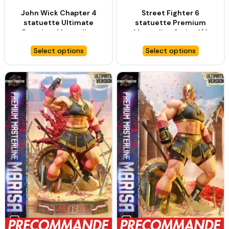
John Wick Chapter 4
Street Fighter 6
statuette Ultimate
statuette Premium
Premium Masterline
Masterline Series 1/4
Series 1/4 John Wick
Marisa – PRIME 1 STUDIO
Select options
Select options
Deluxe Version – PRIME 1
STUDIO