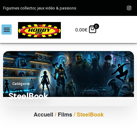
Figurines collector, jeux vidéo & passions
0
0.00
€
Catégorie
SteelBook
Accueil
/
Films
/ SteelBook