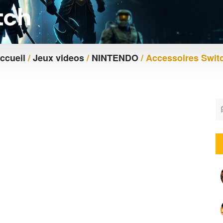
tch
ccueil
/
Jeux videos
/
NINTENDO
/ Accessoires Swit