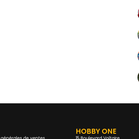
HOBBY ONE
 générales de ventes
15 Boulevard Voltaire