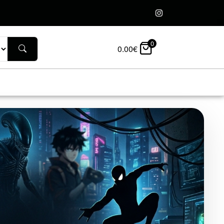
0
0.00
€