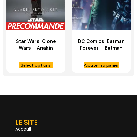
Star Wars: Clone
DC Comics: Batman
Wars – Anakin
Forever – Batman
Skywalker 1:6 – HOT
1:3 Scale Statue –
TOYS
PRIME 1 STUDIO
Select options
Ajouter au panier
LE SITE
Acceuil