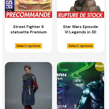
Street Fighter 6
Star Wars Episode
statuette Premium
VI Legends in 3D
Masterline Series
buste 1/2 Salacious
1/4 Marisa Ultimate
B. Crumb – GENTLE
Select options
Select options
Bonus Version –
GIANT
PRIME 1 STUDIO
Promo