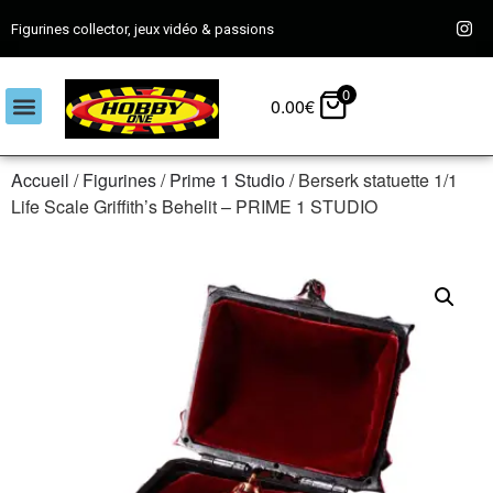
Figurines collector, jeux vidéo & passions
0
0.00
€
Accueil
/
Figurines
/
Prime 1 Studio
/ Berserk statuette 1/1
Life Scale Griffith’s Behelit – PRIME 1 STUDIO