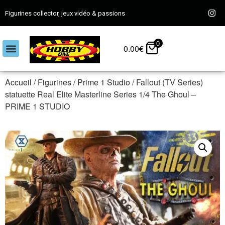
Figurines collector, jeux vidéo & passions
0
0.00
€
Accueil
/
Figurines
/
Prime 1 Studio
/ Fallout (TV Series)
statuette Real Elite Masterline Series 1/4 The Ghoul –
PRIME 1 STUDIO