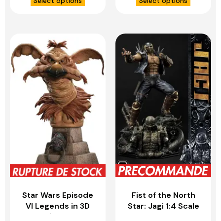
Select options
Select options
Deluxe Version –
Bonus Version –
PRIME 1 STUDIO
PRIME 1 STUDIO
Star Wars Episode
Fist of the North
VI Legends in 3D
Star: Jagi 1:4 Scale
buste 1/2 Salacious
Statue – PRIME 1