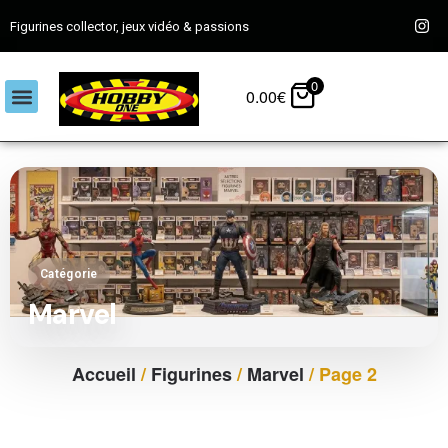
Figurines collector, jeux vidéo & passions
0
0.00
€
Catégorie
Marvel
Accueil
/
Figurines
/
Marvel
/ Page 2