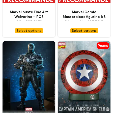
Marvel buste Fine Art
Marvel Comic
Wolverine – PCS
Masterpiece figurine 1/6
COLLECTIBLES
Weapon X – HOT TOYS
Select options
Select options
Promo