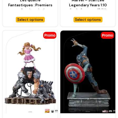
Les Quatre
Marvel – Stan Lee
Fantastiques : Premiers
Legendary Years 1:10
pas figurine vinyle
Scale Statue – IRON
Jumbo Sofvi
STUDIOS
Select options
Select options
Masterpiece Galactus –
HOT TOYS
Promo
Promo