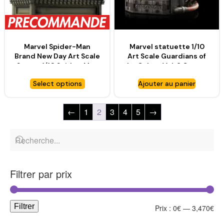
Marvel Spider-Man
Marvel statuette 1/10
Brand New Day Art Scale
Art Scale Guardians of
Statue 1/10 Spider-Man
the Galaxy Vol. 3 Groot –
– IRON STUDIOS
IRON STUDIOS
Select options
Ajouter au panier
←
1
2
3
4
5
→
Filtrer par prix
Filtrer
Prix :
0€
—
3,470€