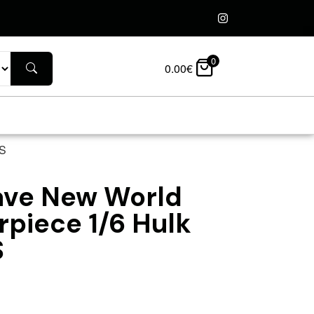
0
0.00
€
YS
ave New World
rpiece 1/6 Hulk
S