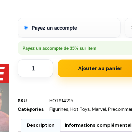
Payez un accompte
Payez un accompte de
35%
sur item
Ajouter au panier
SKU
HOT914215
Catégories
Figurines
,
Hot Toys
,
Marvel
,
Précomma
Description
Informations complémentai