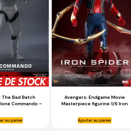
: The Bad Batch
Avengers: Endgame Movie
 Clone Commando –
Masterpiece figurine 1/6 Iron
OT TOYS
Spider – HOT TOYS
er au panier
Ajouter au panier