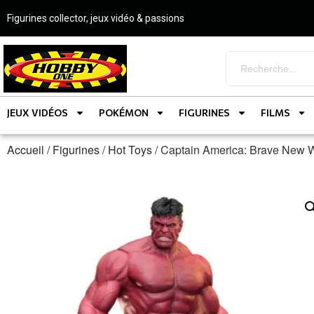
Figurines collector, jeux vidéo & passions
JEUX VIDÉOS
POKÉMON
FIGURINES
FILMS
Accueil
/
Figurines
/
Hot Toys
/ Captain America: Brave New W