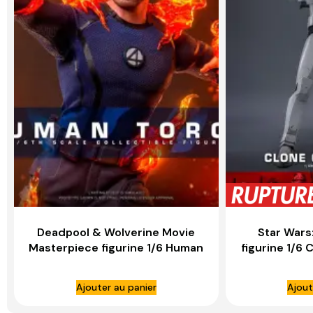
Deadpool & Wolverine Movie
Star Wars
Masterpiece figurine 1/6 Human
figurine 1/6
Torch – HOT TOYS
H
Ajouter au panier
Ajout