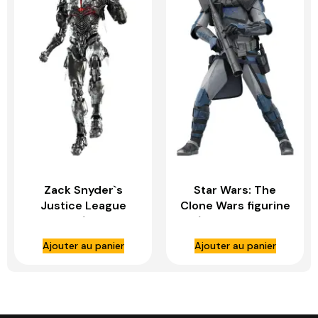
Zack Snyder`s
Star Wars: The
Justice League
Clone Wars figurine
figurine 1/6 Cyborg
1/6 Arc Trooper
– HOT TOYS
Fives – HOT TOYS
Ajouter au panier
Ajouter au panier