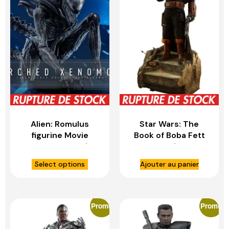
Alien: Romulus
Star Wars: The
figurine Movie
Book of Boba Fett
Masterpiece 1/6
figurine 1/4 Boba
Scorched
Fett (Deluxe
Select options
Ajouter au panier
Xenomorph – HOT
Version)- HOT
TOYS
TOYS
Promo
Promo