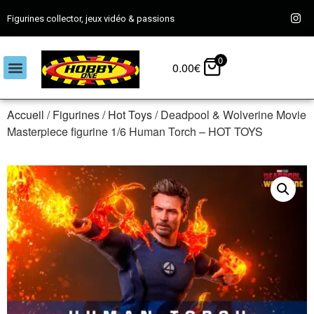
Figurines collector, jeux vidéo & passions
0
0.00
€
Accueil
/
Figurines
/
Hot Toys
/ Deadpool & Wolverine Movie
Masterpiece figurine 1/6 Human Torch – HOT TOYS