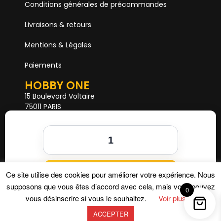
Conditions générales de précommandes
Livraisons & retours
Mentions & Légales
Paiements
HOBBY ONE
15 Boulevard Voltaire
75011 PARIS
Mail. hobby1shop@gmail.com
Tél. 01 402 11 402
NOUS SUIVRE
Ajouter au panier
Ce site utilise des cookies pour améliorer votre expérience. Nous
supposons que vous êtes d’accord avec cela, mais vous pouvez
0
vous désinscrire si vous le souhaitez.
Voir plus
ACCEPTER