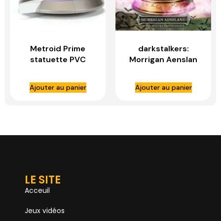
Metroid Prime
darkstalkers:
statuette PVC
Morrigan Aenslan
Samus Gravity Suit
PVC Statue – FIRST
Collector´s Edition
4 FIGURES
Ajouter au panier
Ajouter au panier
– FIRST 4 FIGURES
LE SITE
Acceuil
Jeux vidéos