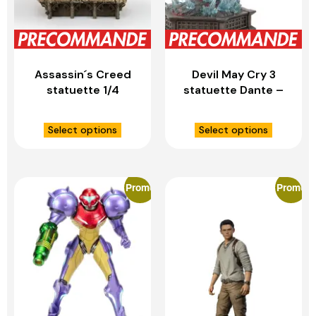
Assassin´s Creed
Devil May Cry 3
statuette 1/4
statuette Dante –
Animus Jacob &
FIRST 4 FIGURES
Evie Frye – PURE
Select options
Select options
ARTS
Promo
Promo