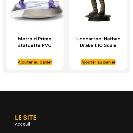
Metroid Prime
Uncharted: Nathan
statuette PVC
Drake 1:10 Scale
Samus Gravity Suit
Statue – IRON
Collector´s Edition
STUDIOS
Ajouter au panier
Ajouter au panier
– FIRST 4 FIGURES
LE SITE
Acceuil