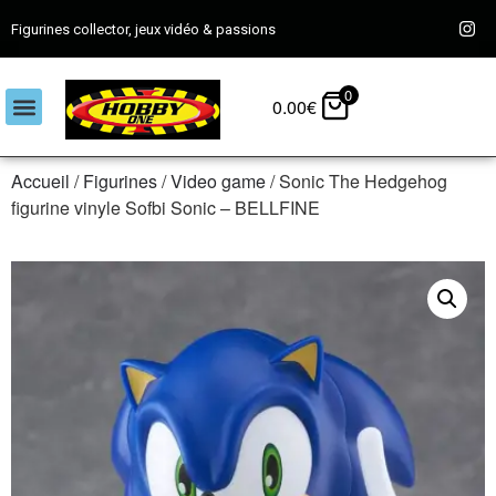
Figurines collector, jeux vidéo & passions
0
0.00
€
Accueil
/
Figurines
/
Video game
/ Sonic The Hedgehog
figurine vinyle Sofbi Sonic – BELLFINE