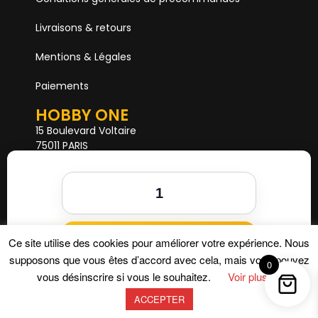
Livraisons & retours
Mentions & Légales
Paiements
HOBBY ONE
15 Boulevard Voltaire
75011 PARIS
Mail. hobby1shop@gmail.com
Tél. 01 402 11 402
NOUS SUIVRE
Ajouter au panier
Ce site utilise des cookies pour améliorer votre expérience. Nous
supposons que vous êtes d’accord avec cela, mais vous pouvez
0
vous désinscrire si vous le souhaitez.
Voir plus
ACCEPTER
Hobby One © 2026 – Tous droits réservés