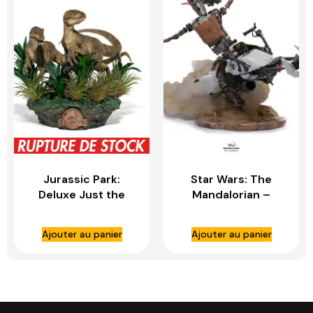
Jurassic Park:
Star Wars: The
Deluxe Just the
Mandalorian –
Two Raptors 1:10
Deluxe IG-11 and
Scale Statue – IRON
The Child 1:10 Scale
Ajouter au panier
Ajouter au panier
STUDIOS
Statue – IRON
STUDIOS