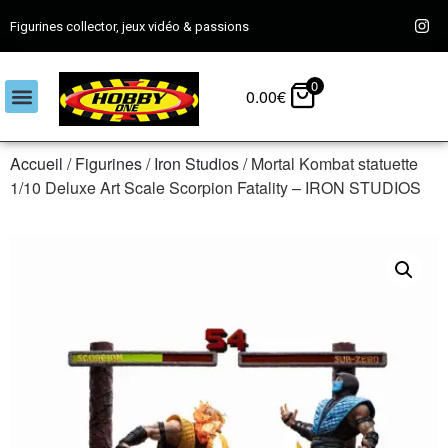
Figurines collector, jeux vidéo & passions
0
0.00
€
Accueil
/
Figurines
/
Iron Studios
/ Mortal Kombat statuette
1/10 Deluxe Art Scale Scorpion Fatality – IRON STUDIOS