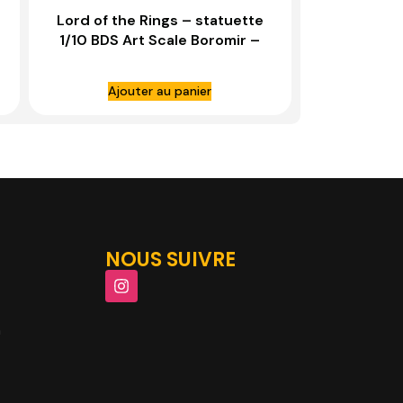
Lord of the Rings – statuette
1/10 BDS Art Scale Boromir –
IRON STUDIOS
Ajouter au panier
NOUS SUIVRE
m