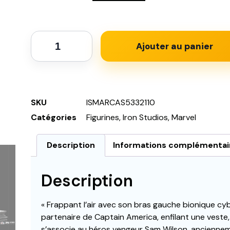
Ajouter au panier
SKU
ISMARCAS5332110
Catégories
Figurines
,
Iron Studios
,
Marvel
Description
Informations complémentai
Description
« Frappant l’air avec son bras gauche bionique cy
partenaire de Captain America, enfilant une veste
s’associe au héros vengeur Sam Wilson, anciennem