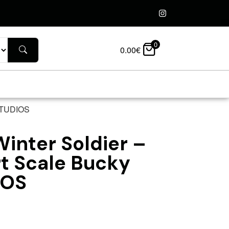
0
0.00
€
 STUDIOS
inter Soldier –
rt Scale Bucky
IOS