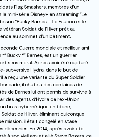
soldats Flag Smashers, membres d’un
 la mini-série Disney+ en streaming “Le
nte son “Bucky Barnes – Le Faucon et le
le vétéran Soldat de l’Hiver prêt au
férence au sommet d’un bâtiment.
Seconde Guerre mondiale et meilleur ami
“” Bucky “” Barnes, est un guerrier
ort sens moral. Après avoir été capturé
aire-subversive Hydra, dans le but de
il a reçu une variante du Super Soldier
mbuscade, il chute à des centaines de
és de Barnes lui ont permis de survivre à
par des agents d’Hydra de l’ex-Union
u un bras cybernétique en titane,
oldat de l’Hiver, éliminant quiconque
mission, il était congelé en stase
s décennies. En 2014, après avoir été
té à son vieil ami et allié Steve Rogers, ce