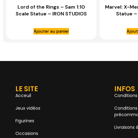
Lord of the Rings – Sam 1:10
Marvel: X-Men
Scale Statue – IRON STUDIOS
Statue –
Ajouter au panier
Ajout
LE SITE
INFOS
Acceuil
Conditions
Jeux vidéos
Conditions
précomma
Figurines
Livraisons 
Occasions