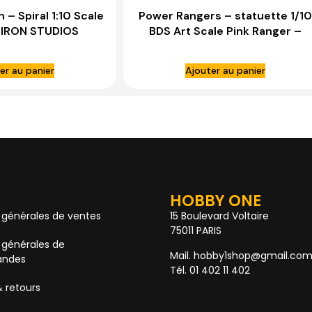
 – Spiral 1:10 Scale
Power Rangers – statuette 1/10
 IRON STUDIOS
BDS Art Scale Pink Ranger –
IRON STUDIOS
er au panier
Ajouter au panier
HOBBY ONE
 générales de ventes
15 Boulevard Voltaire
75011 PARIS
 générales de
Mail. hobby1shop@gmail.co
ndes
Tél. 01 402 11 402
& retours