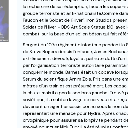
la recherche de sa rédemption, face à les super-
groupe terroriste et anti-nationaliste.Comme dans
Faucon et le Soldat de l’Hiver”, Iron Studios prése
Soldat de l’Hiver – BDS Art Scale Statue 1:10′ avec 
combat, sur la base d’un sol en béton qui fait ré
Sergent du 107e régiment d’infanterie pendant la 
de Steve Rogers depuis l’enfance, James Buchanan 
extrêmement dévoué, loyal et patriote doté d’un f
par l’organisation terroriste autoritaire paramilit
conquérir le monde, Barnes était un cobaye lorsqu’
Serum du scientifique Arnim Zola. Pris dans une e
mètres d’un train et est présumé mort. Les capacit
la chute, mais il a perdu son bras gauche. Trouvé 
soviétique, il a subi un lavage de cerveau et a reç
devenant un agent assassin connu sous le nom de S
représentait une menace pour Hydra. Après chaque 
cryogénique pour assurer sa longévité pendant de
envoyé pour tuer Nick Fury, il a été réuni et confron