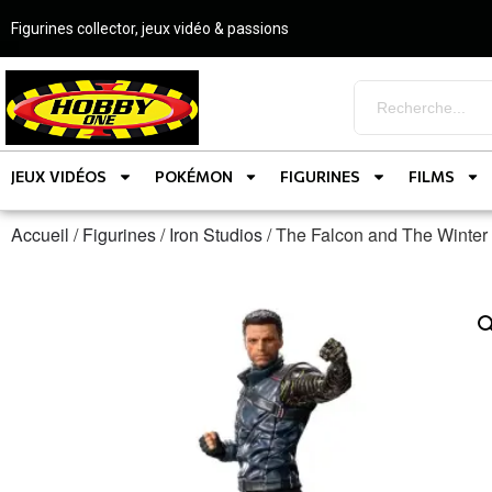
Figurines collector, jeux vidéo & passions
JEUX VIDÉOS
POKÉMON
FIGURINES
FILMS
Accueil
/
Figurines
/
Iron Studios
/ The Falcon and The Winter