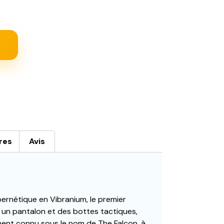
res
Avis
bernétique en Vibranium, le premier
, un pantalon et des bottes tactiques,
ent connu sous le nom de The Falcon, à