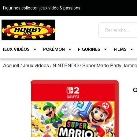
Figurines collector, jeux vidéo & passions
JEUX VIDÉOS
POKÉMON
FIGURINES
FILMS
Accueil
/
Jeux videos
/
NINTENDO
/ Super Mario Party Jamb