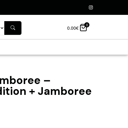
0
0.00
€
amboree –
dition + Jamboree