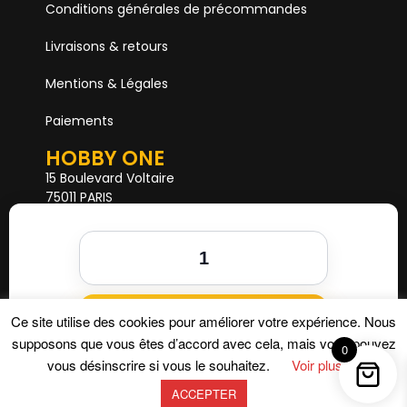
Conditions générales de précommandes
Livraisons & retours
Mentions & Légales
Paiements
HOBBY ONE
15 Boulevard Voltaire
75011 PARIS
Mail. hobby1shop@gmail.com
Tél. 01 402 11 402
NOUS SUIVRE
Ajouter au panier
Ce site utilise des cookies pour améliorer votre expérience. Nous
supposons que vous êtes d’accord avec cela, mais vous pouvez
0
vous désinscrire si vous le souhaitez.
Voir plus
ACCEPTER