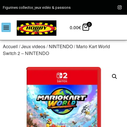
Figurines collector, jeux vidéo & passions
0
0.00
€
Accueil
/
Jeux videos
/
NINTENDO
/ Mario Kart World
Switch 2 – NINTENDO