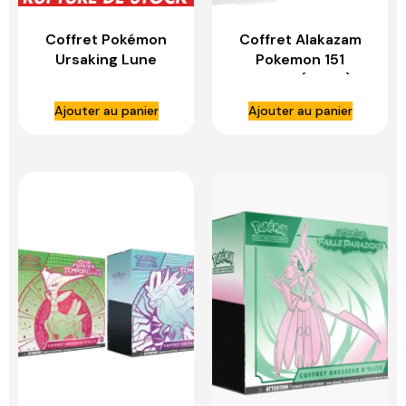
Coffret Pokémon
Coffret Alakazam
Ursaking Lune
Pokemon 151
Vermeille EX
Français (EV3.5) –
(Français) –
ASMODEE
Ajouter au panier
Ajouter au panier
ASMODEE