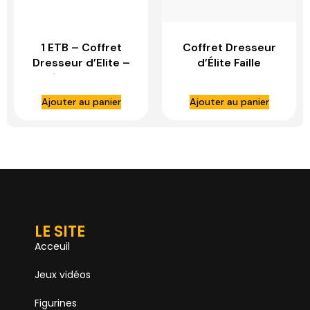
1 ETB – Coffret
Coffret Dresseur
Dresseur d’Elite –
d’Élite Faille
Pokémon – EV05 –
Paradoxe Garde-
Forces temporelles
De-Fer – ETB EV04
Ajouter au panier
Ajouter au panier
– FR
LE SITE
Acceuil
Jeux vidéos
Figurines