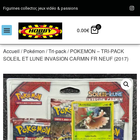
Figurines collector, jeux vidéo & passions
0
0.00
€
Accueil
/
Pokémon
/
Tri-pack
/ POKEMON – TRI-PACK
SOLEIL ET LUNE INVASION CARMIN FR NEUF (2017)