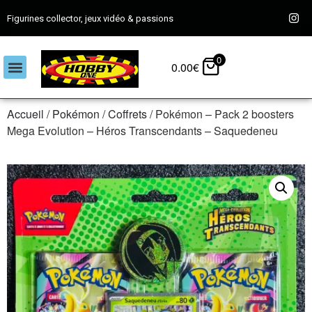
Figurines collector, jeux vidéo & passions
0
0.00
€
Accueil
/
Pokémon
/
Coffrets
/ Pokémon – Pack 2 boosters
Mega Evolution – Héros Transcendants – Saquedeneu