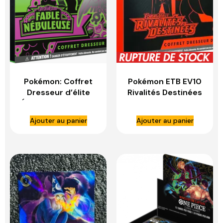
Pokémon: Coffret
Pokémon ETB EV10
Dresseur d’élite
Rivalités Destinées
Écarlate et Violet –
Officiel Fr Neuf
Fable Nébuleuse du
Scellé
Ajouter au panier
Ajouter au panier
JCC Pokémon