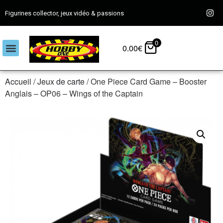
Figurines collector, jeux vidéo & passions
0
0.00
€
Accueil
/
Jeux de carte
/ One Piece Card Game – Booster
Anglais – OP06 – Wings of the Captain