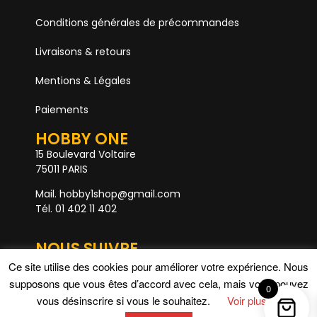
Conditions générales de précommandes
Livraisons & retours
Mentions & Légales
Paiements
HOBBY ONE
15 Boulevard Voltaire
75011 PARIS
Mail. hobby1shop@gmail.com
Tél. 01 402 11 402
NOUS SUIVRE
Ce site utilise des cookies pour améliorer votre expérience. Nous
supposons que vous êtes d’accord avec cela, mais vous pouvez
0
Rupture de stock
vous désinscrire si vous le souhaitez.
Voir plus