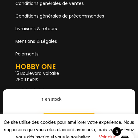
Conditions générales de ventes
Conditions générales de précommandes
Livraisons & retours
Mentions & Légales
Paiements
HOBBY ONE
15 Boulevard Voltaire
75011 PARIS
Mail. hobby1shop@gmail.com
Tél. 01 402 11 402
1 en stock
NOUS SUIVRE
Ajouter au panier
Ce site utilise des cookies pour améliorer votre expérience. Nous
supposons que vous êtes d’accord avec cela, mais vous pouvez
0
vous désinscrire si vous le souhaitez.
Voir plus