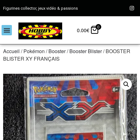
Figurines collector, jeux vidéo & passions
0
0.00
€
Accueil
/
Pokémon
/
Booster
/
Booster Blister
/ BOOSTER
BLISTER XY FRANÇAIS