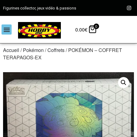
Figurines collector, jeux vidéo & passions
0
0.00
€
Accueil
/
Pokémon
/
Coffrets
/ POKÉMON – COFFRET
TERAPAGOS-EX