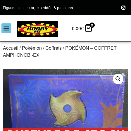
Figurines collector, jeux vidéo & passions
0
0.00
€
Accueil
/
Pokémon
/
Coffrets
/ POKÉMON – COFFRET
AMPHONOBI-EX