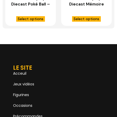
Diecast Poké Ball –
Diecast Mémoire
WAND COMPANY
Ball – WAND
COMPANY
Select options
Select options
LE SITE
Acceuil
Jeux vidéos
Figurines
Occasions
Précommandes