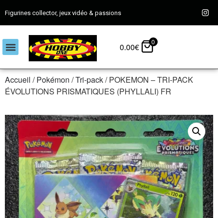
Figurines collector, jeux vidéo & passions
0
0.00
€
Accueil
/
Pokémon
/
Tri-pack
/ POKEMON – TRI-PACK
ÉVOLUTIONS PRISMATIQUES (PHYLLALI) FR