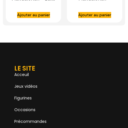
Skywalker and
Ahsoka Tano 1:6
Grogu 1:10 Scale
Scale Bust –
Ajouter au panier
Ajouter au panier
Statue – IRON
DIAMOND DIRECT
STUDIOS
LE SITE
Acceuil
Jeux vidéos
Figurines
Occasions
Précommandes