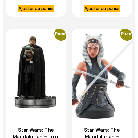
FCBD 2022
Skywalker –
Ajouter au panier
Ajouter au panier
Exclusive – GENTLE
GENTLE GIANT
GIANT
Promo
Promo
Star Wars: The
Star Wars: The
Mandalorian – Luke
Mandalorian –