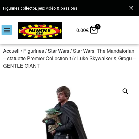
Figurines collector, jeux vidéo & passions
0
0.00
€
Accueil
/
Figurines
/
Star Wars
/ Star Wars: The Mandalorian
– statuette Premier Collection 1/7 Luke Skywalker & Grogu –
GENTLE GIANT