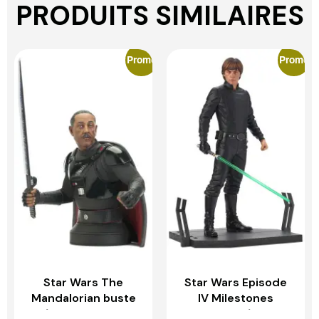
PRODUITS SIMILAIRES
Promo
Promo
Star Wars The
Star Wars Episode
Mandalorian buste
IV Milestones
1/6 Moff Gideon
statuette 1/6 Luke