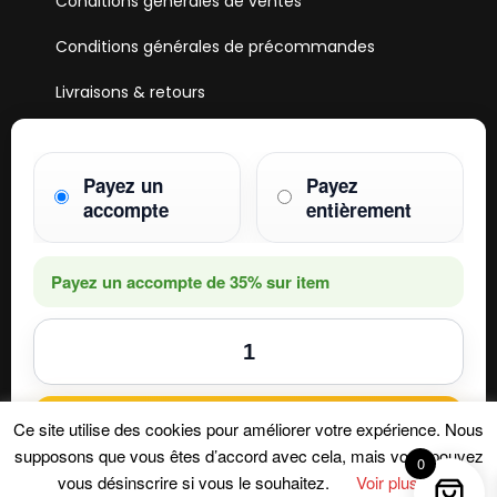
Conditions générales de ventes
Conditions générales de précommandes
Livraisons & retours
Mentions & Légales
Paiements
Payez un
Payez
accompte
entièrement
HOBBY ONE
15 Boulevard Voltaire
75011 PARIS
Payez un accompte de
35%
sur item
Mail. hobby1shop@gmail.com
Tél. 01 402 11 402
NOUS SUIVRE
Ajouter au panier
Ce site utilise des cookies pour améliorer votre expérience. Nous
supposons que vous êtes d’accord avec cela, mais vous pouvez
0
vous désinscrire si vous le souhaitez.
Voir plus