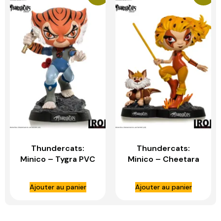
Thundercats:
Thundercats:
Minico – Tygra PVC
Minico – Cheetara
Statue – IRON
and Snarf PVC
STUDIOS
Statue – IRON
Ajouter au panier
Ajouter au panier
STUDIOS