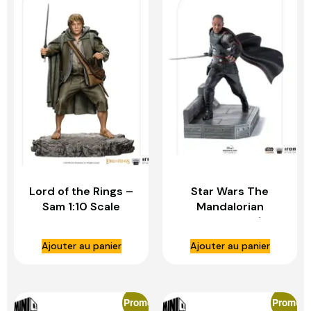
Lord of the Rings –
Star Wars The
Sam 1:10 Scale
Mandalorian
Statue – IRON
statuette – 1/10
STUDIOS
BDS Art Scale Moff
Ajouter au panier
Ajouter au panier
Gideon – IRON
STUDIOS
Promo
Promo