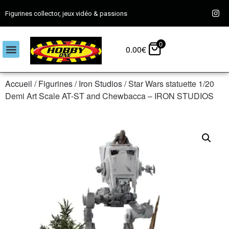
Figurines collector, jeux vidéo & passions
0
0.00
€
Accueil
/
Figurines
/
Iron Studios
/ Star Wars statuette 1/20
Demi Art Scale AT-ST and Chewbacca – IRON STUDIOS