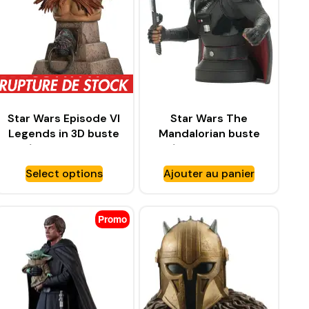
Star Wars Episode VI
Star Wars The
Legends in 3D buste
Mandalorian buste
1/2 Salacious B.
1/6 Moff Gideon
Crumb – GENTLE
FCBD 2022
Select options
Ajouter au panier
GIANT
Exclusive – GENTLE
GIANT
Promo