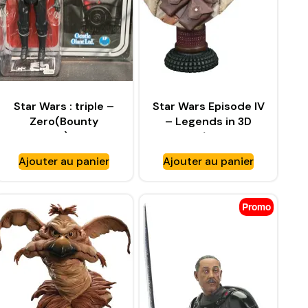
Star Wars : triple –
Star Wars Episode IV
Zero(Bounty
– Legends in 3D
Hunter)jumbo
buste 1/2 Tusken
Kenner – GENTLE
Raider – GENTLE
Ajouter au panier
Ajouter au panier
GIANT
GIANT
Promo