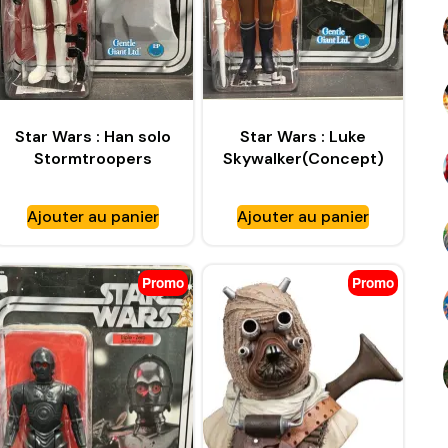
Star Wars : Han solo
Star Wars : Luke
Stormtroopers
Skywalker(Concept)
disguise jumbo –
jumbo Kenner –
KENNER
GENTLE GIANT
Ajouter au panier
Ajouter au panier
Promo
Promo