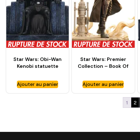
Star Wars: Obi-Wan
Star Wars: Premier
Kenobi statuette
Collection – Book Of
Premier Collection
Boba Fett – Cad
1/7 Darth Vader on
Bane Statue –
Ajouter au panier
Ajouter au panier
Throne – GENTLE
GENTLE GIANT
GIANT
1
2