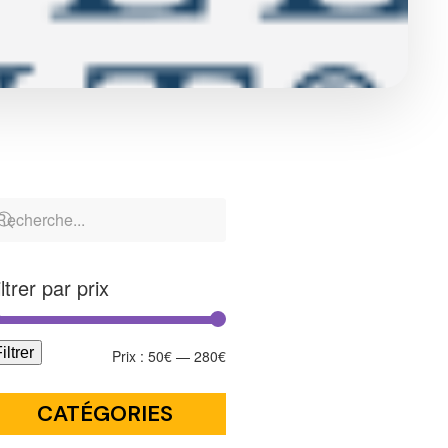
iltrer par prix
iltrer
Prix :
50€
—
280€
CATÉGORIES