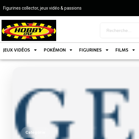
Figurines collector, jeux vidéo & passions
JEUX VIDÉOS
POKÉMON
FIGURINES
FILMS
Catégorie