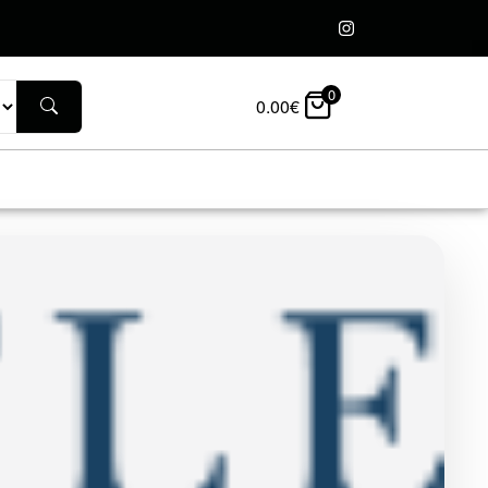
0
0.00
€