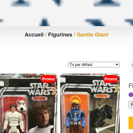
Accueil
/
Figurines
/ Gentle Giant
Promo
Promo
F
F