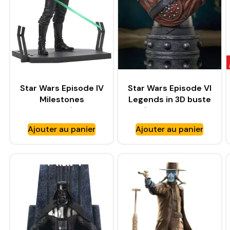
Star Wars Episode IV
Star Wars Episode VI
Milestones
Legends in 3D buste
statuette 1/6 Luke
1/2 Gamorrean
Skywalker – GENTLE
Guard – GENTLE
Ajouter au panier
Ajouter au panier
GIANT
GIANT