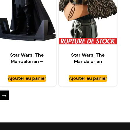
Star Wars: The
Star Wars: The
Mandalorian –
Mandalorian
statuette Premier
Legends in 3D buste
Collection 1/7 Luke
1/2 The Armorer –
Ajouter au panier
Ajouter au panier
Skywalker & Grogu
GENTLE GIANT
– GENTLE GIANT
→