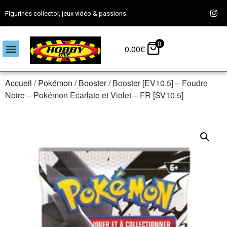
Figurines collector, jeux vidéo & passions
0
0.00
€
Accueil
/
Pokémon
/
Booster
/ Booster [EV10.5] – Foudre
Noire – Pokémon Ecarlate et Violet – FR [SV10.5]