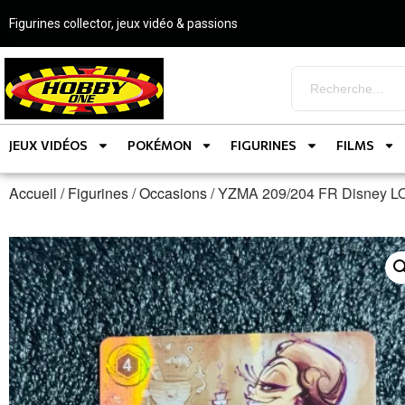
Figurines collector, jeux vidéo & passions
JEUX VIDÉOS
POKÉMON
FIGURINES
FILMS
Accueil
/
Figurines
/
Occasions
/ YZMA 209/204 FR Disney