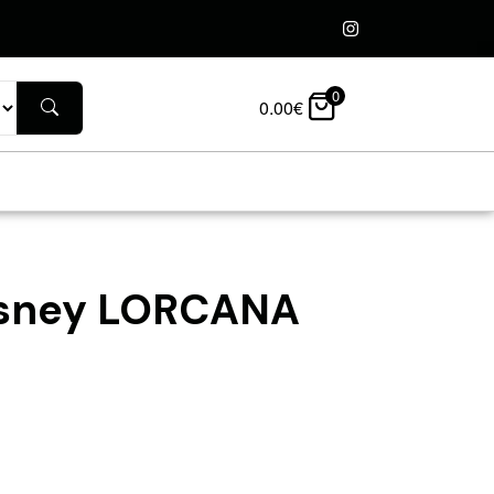
0
0.00
€
isney LORCANA