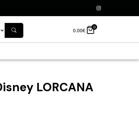
0
0.00
€
Disney LORCANA