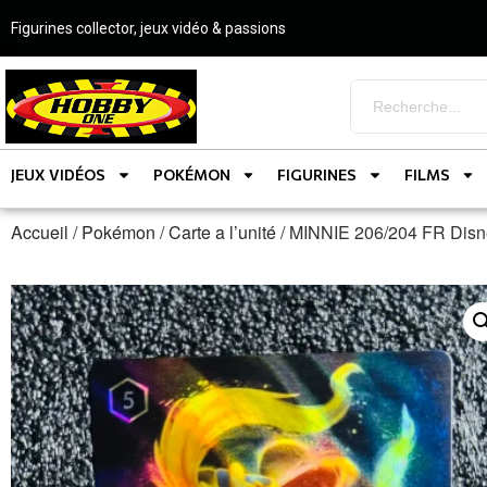
Figurines collector, jeux vidéo & passions
JEUX VIDÉOS
POKÉMON
FIGURINES
FILMS
Accueil
/
Pokémon
/
Carte a l’unité
/ MINNIE 206/204 FR Di