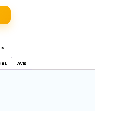
ns
res
Avis