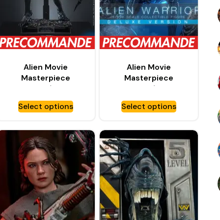
Alien Movie
Alien Movie
Masterpiece
Masterpiece
figurine 1/6 Alien
figurine 1/6 Alien
Warrior – HOT TOYS
Warrior (Deluxe
Select options
Select options
Version) – HOT
TOYS