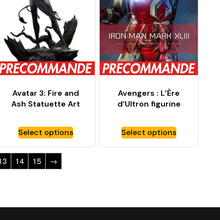
Avatar 3: Fire and
Avengers : L’Ère
Ash Statuette Art
d’Ultron figurine
Scale 1/10 Varang –
Movie Masterpiece
IRON STUDIOS
Diecast 1/6 Iron Man
Select options
Select options
Mark XLIII (2.0) –
HOT TOYS
13
14
15
→