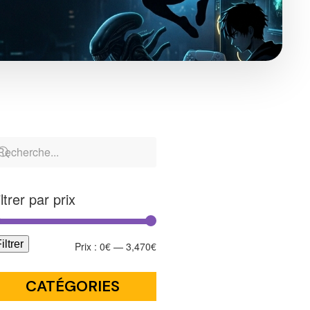
iltrer par prix
iltrer
Prix :
0€
—
3,470€
CATÉGORIES