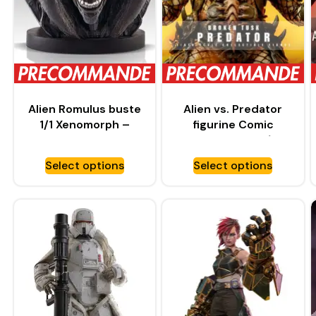
Alien Romulus buste
Alien vs. Predator
1/1 Xenomorph –
figurine Comic
HOLLYWOOD
Masterpiece 1/6
COLLECTIBLES
Broken Tusk
Select options
Select options
GROUP
Predator – HOT
TOYS