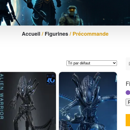
Accueil
/
Figurines
/ Précommande
F
F