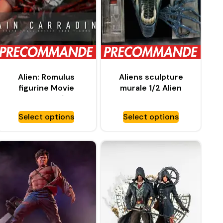
Alien: Romulus
Aliens sculpture
figurine Movie
murale 1/2 Alien
Masterpiece 1/6 Rain
Queen –
Carradine – HOT
HOLLYWOOD
Select options
Select options
TOYS
COLLECTIBLES
GROUP