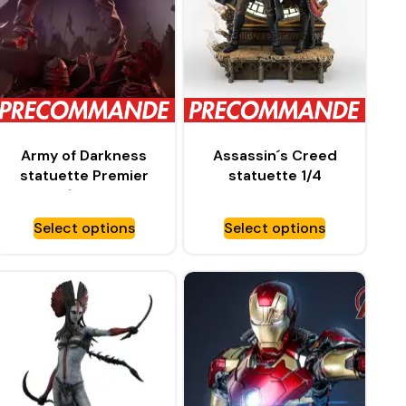
Army of Darkness
Assassin´s Creed
statuette Premier
statuette 1/4
Series 1/4 Ash – PCS
Animus Jacob & Evie
COLLECTIBLES
Frye – PURE ARTS
Select options
Select options