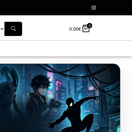
0
0.00
€