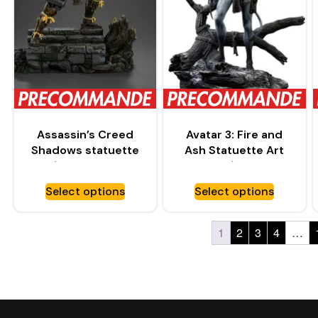
Assassin’s Creed
Avatar 3: Fire and
Shadows statuette
Ash Statuette Art
1/10 Art Scale
Scale 1/10 Miles
Yasuke – IRON
Quaritch – IRON
Select options
Select options
STUDIOS
STUDIOS
1
2
3
4
…