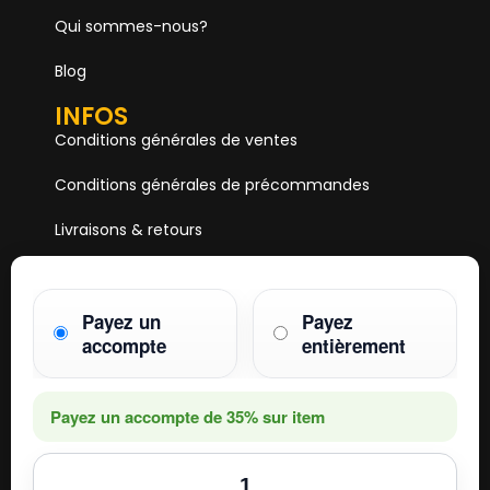
Qui sommes-nous?
Blog
INFOS
Conditions générales de ventes
Conditions générales de précommandes
Livraisons & retours
Mentions & Légales
Payez un
Payez
Paiements
accompte
entièrement
HOBBY ONE
15 Boulevard Voltaire
75011 PARIS
Payez un accompte de
35%
sur item
Mail. hobby1shop@gmail.com
Tél. 01 402 11 402