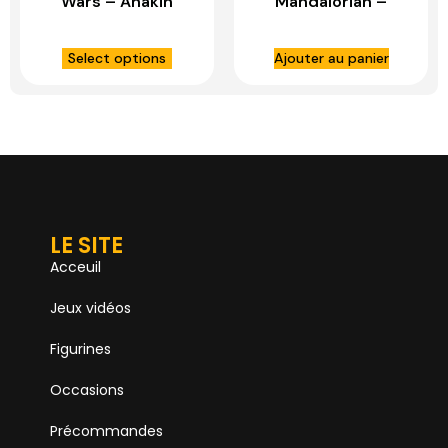
Wars – Anakin
Mandalorian –
Skywalker 1:6 – HOT
Blurrg 1:6 Scale
TOYS
Figure – HOT TOYS
Select options
Ajouter au panier
LE SITE
Acceuil
Jeux vidéos
Figurines
Occasions
Précommandes