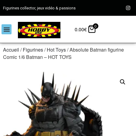
Figurines collector, jeux vidéo & passions
0
0.00
€
Accueil
/
Figurines
/
Hot Toys
/ Absolute Batman figurine
Comic 1/6 Batman – HOT TOYS