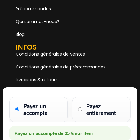
Précommandes
Qui sommes-nous?
Blog
INFOS
Conditions générales de ventes
Conditions générales de précommandes
Livraisons & retours
Mentions & Légales
Payez un
Payez
Paiements
accompte
entièrement
HOBBY ONE
15 Boulevard Voltaire
75011 PARIS
Payez un accompte de
35%
sur item