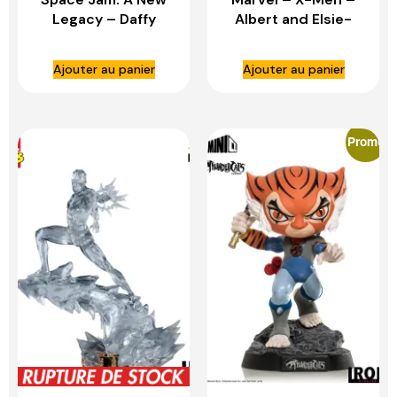
Legacy – Daffy
Albert and Elsie-
Duck Superman 1:10
Dee 1:10 Scale
Scale Statue – IRON
Statue – IRON
Ajouter au panier
Ajouter au panier
STUDIOS
STUDIOS
Promo