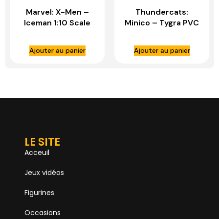
Marvel: X-Men –
Thundercats:
Iceman 1:10 Scale
Minico – Tygra PVC
Statue – IRON
Statue – IRON
STUDIOS
STUDIOS
Ajouter au panier
Ajouter au panier
LE SITE
Acceuil
Jeux vidéos
Figurines
Occasions