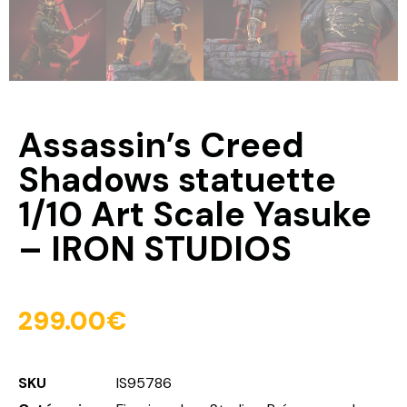
Assassin’s Creed
Shadows statuette
1/10 Art Scale Yasuke
– IRON STUDIOS
299.00
€
SKU
IS95786