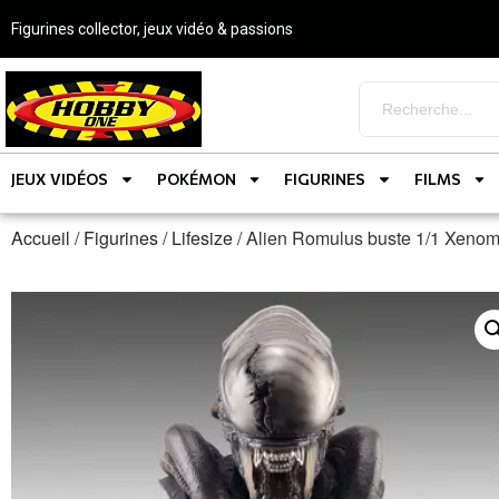
Figurines collector, jeux vidéo & passions
JEUX VIDÉOS
POKÉMON
FIGURINES
FILMS
Accueil
/
Figurines
/
Lifesize
/ Alien Romulus buste 1/1 X