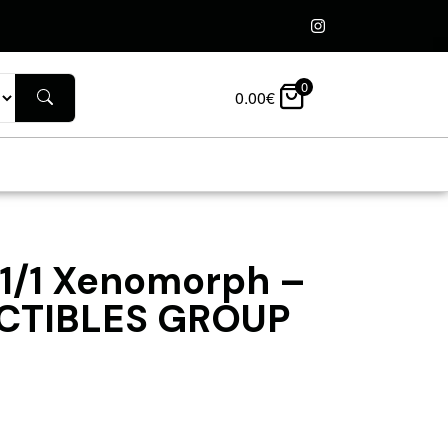
0
0.00
€
 1/1 Xenomorph –
TIBLES GROUP