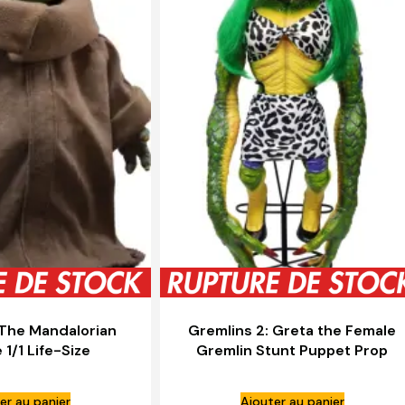
 The Mandalorian
Gremlins 2: Greta the Female
 1/1 Life-Size
Gremlin Stunt Puppet Prop
 Grogu – HOT TOYS
Replica – NECA
er au panier
Ajouter au panier