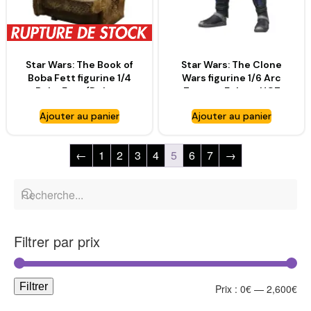
Star Wars: The Book of
Star Wars: The Clone
Boba Fett figurine 1/4
Wars figurine 1/6 Arc
Boba Fett (Deluxe
Trooper Echo – HOT
Version)- HOT TOYS
TOYS
Ajouter au panier
Ajouter au panier
←
1
2
3
4
5
6
7
→
Filtrer par prix
Filtrer
Prix :
0€
—
2,600€