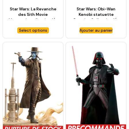
Star Wars: La Revanche
Star Wars: Obi-Wan
des Sith Movie
Kenobi statuette
Masterpiece figurine 1/6
Premier Collection 1/7
Yoda – HOT TOYS
Darth Vader on Throne –
Select options
Ajouter au panier
GENTLE GIANT