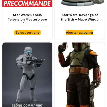
Star Wars: Rebels
Star Wars: Revenge of
Television Masterpiece
the Sith – Mace Windu
figurine 1/6 Ezra Bridger
Premium 1:4 Scale
– HOT TOYS
Statue – SIDESHOW
Select options
Ajouter au panier
TOYS