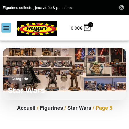
Figurines collector, jeux vidéo & passions
0
0.00
€
Catégorie
Star Wars
Accueil
/
Figurines
/
Star Wars
/ Page 5