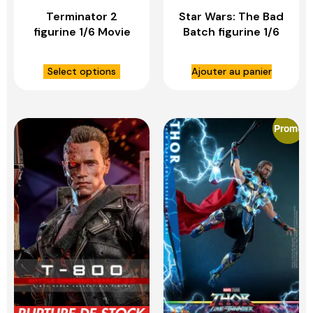
Terminator 2
Star Wars: The Bad
figurine 1/6 Movie
Batch figurine 1/6
Masterpiece T-
Clone Commando –
1000 (2.0) – HOT
HOT TOYS
Select options
Ajouter au panier
TOYS
Promo