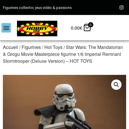
Figurines collector, jeux vidéo & passions
0
0.00
€
Accueil
/
Figurines
/
Hot Toys
/ Star Wars: The Mandalorian
& Grogu Movie Masterpiece figurine 1/6 Imperial Remnant
Stormtrooper (Deluxe Version) – HOT TOYS