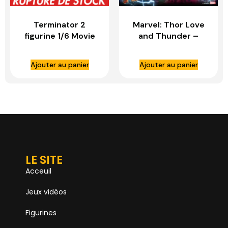
Terminator 2
Marvel: Thor Love
figurine 1/6 Movie
and Thunder –
Masterpiece T-800
Thor 1:6 Scale
Battle Damaged
Figure – HOT TOYS
Ajouter au panier
Ajouter au panier
Version 2.0 – HOT
TOYS
LE SITE
Acceuil
Jeux vidéos
Figurines