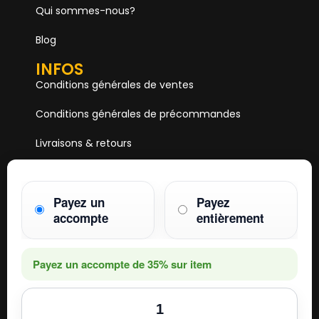
Qui sommes-nous?
Blog
INFOS
Conditions générales de ventes
Conditions générales de précommandes
Livraisons & retours
Mentions & Légales
Payez un
Payez
Paiements
accompte
entièrement
HOBBY ONE
15 Boulevard Voltaire
75011 PARIS
Payez un accompte de
35%
sur item
Mail. hobby1shop@gmail.com
Tél. 01 402 11 402