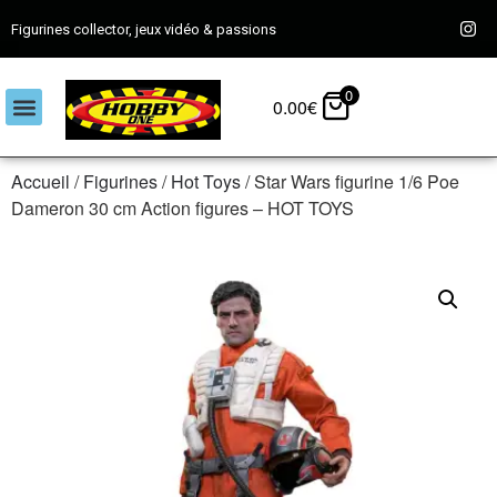
Figurines collector, jeux vidéo & passions
0
0.00
€
Accueil
/
Figurines
/
Hot Toys
/ Star Wars figurine 1/6 Poe
Dameron 30 cm Action figures – HOT TOYS