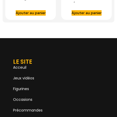
Exclusive Stan Lee
(Holographic
1:6 Scale Figure –
Version) 1:6 Scale
Ajouter au panier
Ajouter au panier
HOT TOYS
Figure – HOT TOYS
LE SITE
Acceuil
Jeux vidéos
Figurines
Occasions
Précommandes