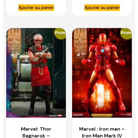
HOT TOYS
Fett (Deluxe
Ajouter au panier
Ajouter au panier
Version)- HOT
TOYS
Promo
Promo
Marvel: Thor
Marvel : Iron man –
Ragnarok –
Iron Man Mark IV