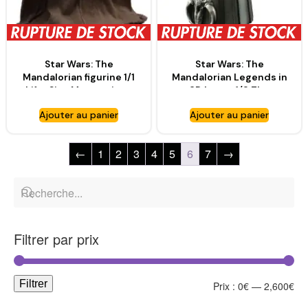
Star Wars: The
Star Wars: The
Mandalorian figurine 1/1
Mandalorian Legends in
Life-Size Masterpiece
3D buste 1/2 The
Grogu – HOT TOYS
Armorer – GENTLE
Ajouter au panier
Ajouter au panier
GIANT
←
1
2
3
4
5
6
7
→
Filtrer par prix
Filtrer
Prix :
0€
—
2,600€