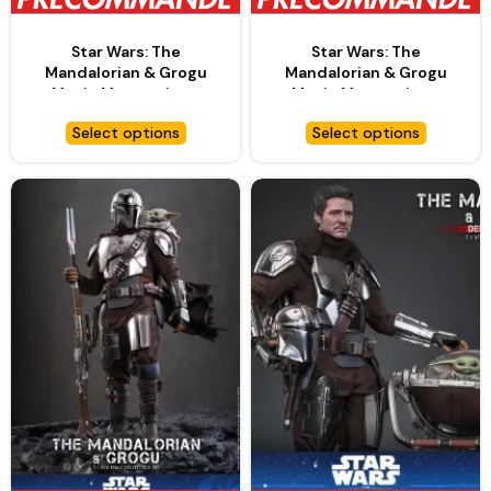
Star Wars: The
Star Wars: The
Mandalorian & Grogu
Mandalorian & Grogu
Movie Masterpiece
Movie Masterpiece
figurine 1/6 Imperial
figurine 1/6 Imperial
Select options
Select options
Remnant Stormtrooper
Remnant Stormtrooper
– HOT TOYS
(Deluxe Version) – HOT
TOYS