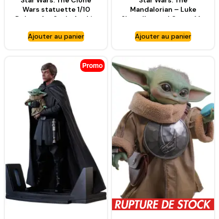
Star Wars: The Clone
Star Wars: The
Wars statuette 1/10
Mandalorian – Luke
Deluxe Art Scale Anakin
Skywalker and Grogu 1:10
Skywalker – IRON
Scale Statue – IRON
Ajouter au panier
Ajouter au panier
STUDIOS
STUDIOS
Promo