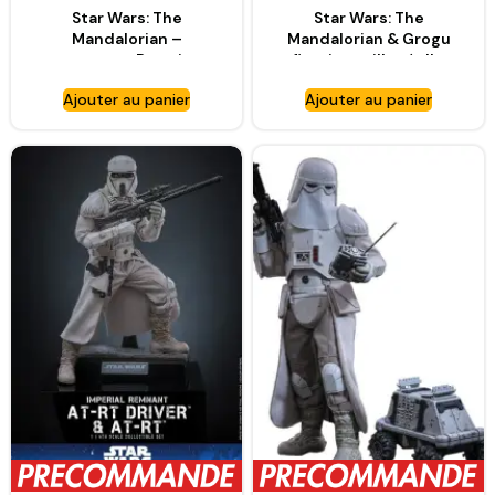
Star Wars: The
Star Wars: The
Mandalorian –
Mandalorian & Grogu
statuette Premier
figurine taille réelle
Collection 1/7 Luke
Grogu – HOT TOYS
Ajouter au panier
Ajouter au panier
Skywalker & Grogu –
GENTLE GIANT