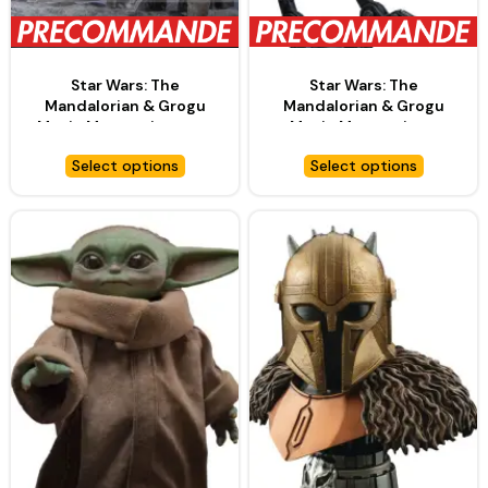
Star Wars: The
Star Wars: The
Mandalorian & Grogu
Mandalorian & Grogu
Movie Masterpiece set
Movie Masterpiece
de figurines 1/6 Imperial
véhicule 1/6 AT-RT –
Select options
Select options
Remnant AT-RT Driver &
HOT TOYS
AT-RT – HOT TOYS