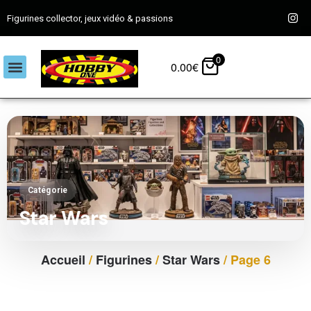
Figurines collector, jeux vidéo & passions
0
0.00
€
Catégorie
Star Wars
Accueil
/
Figurines
/
Star Wars
/ Page 6