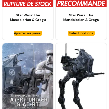
Star Wars: The
Star Wars: The
Mandalorian & Grogu
Mandalorian & Grogu
Movie Masterpiece
Movie Masterpiece
figurine 1/6 The
figurine 1/6 The
Ajouter au panier
Select options
Mandalorian and Grogu
Mandalorian and Grogu
– HOT TOYS
(Deluxe Version) 31 cm –
HOT TOYS