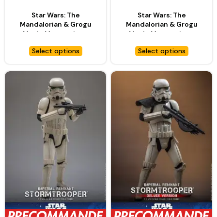
Star Wars: The
Star Wars: The
Mandalorian & Grogu
Mandalorian & Grogu
Movie Masterpiece
Movie Masterpiece
figurine 1/6 Imperial
figurine 1/6 Imperial
Select options
Select options
Remnant AT-RT Driver –
Remnant Snowtrooper –
HOT TOYS
HOT TOYS