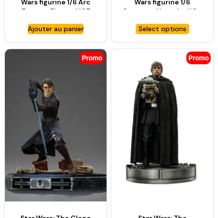
Wars figurine 1/6 Arc
Wars figurine 1/6
Trooper Fives – HOT
Sergeant Hound – HOT
TOYS
TOYS
Ajouter au panier
Select options
Promo
Promo