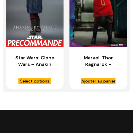
Star Wars: Clone
Marvel: Thor
Wars – Anakin
Ragnarok –
Skywalker 1:6 – HOT
Exclusive Stan Lee
TOYS
1:6 Scale Figure –
Select options
Ajouter au panier
HOT TOYS