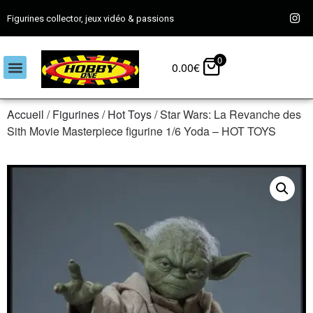
Figurines collector, jeux vidéo & passions
0
0.00
€
Accueil
/
Figurines
/
Hot Toys
/ Star Wars: La Revanche des
Sith Movie Masterpiece figurine 1/6 Yoda – HOT TOYS