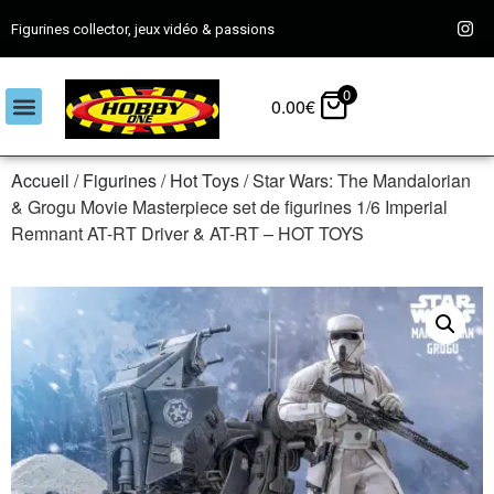
Figurines collector, jeux vidéo & passions
0
0.00
€
Accueil
/
Figurines
/
Hot Toys
/ Star Wars: The Mandalorian
& Grogu Movie Masterpiece set de figurines 1/6 Imperial
Remnant AT-RT Driver & AT-RT – HOT TOYS