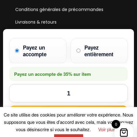
Conditions générales de précommandes
Livraisons & retours
Mentions & Légales
Payez un
Payez
Paiements
accompte
entièrement
HOBBY ONE
15 Boulevard Voltaire
75011 PARIS
Payez un accompte de
35%
sur item
Mail. hobby1shop@gmail.com
Tél. 01 402 11 402
NOUS SUIVRE
Ajouter au panier
Ce site utilise des cookies pour améliorer votre expérience. Nous
supposons que vous êtes d’accord avec cela, mais vous pouvez
0
vous désinscrire si vous le souhaitez.
Voir plus