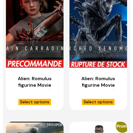
Alien: Romulus
Alien: Romulus
figurine Movie
figurine Movie
Masterpiece 1/6
Masterpiece 1/6
Rain Carradine –
Scorched
Select options
Select options
HOT TOYS
Xenomorph – HOT
TOYS
Promo